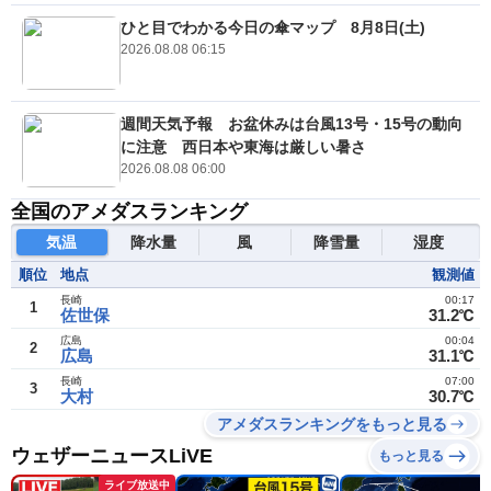
ひと目でわかる今日の傘マップ 8月8日(土)
2026.08.08 06:15
週間天気予報 お盆休みは台風13号・15号の動向
に注意 西日本や東海は厳しい暑さ
2026.08.08 06:00
全国のアメダスランキング
気温
降水量
風
降雪量
湿度
順位
地点
観測値
長崎
00:17
1
佐世保
31.2℃
広島
00:04
2
広島
31.1℃
長崎
07:00
3
大村
30.7℃
アメダスランキングをもっと見る
ウェザーニュースLiVE
もっと見る
ライブ放送中