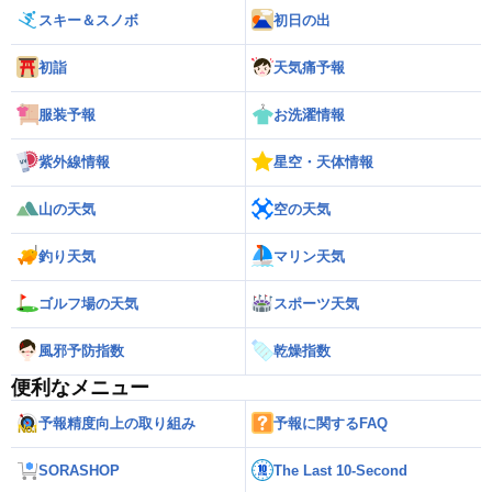
スキー＆スノボ
初日の出
初詣
天気痛予報
服装予報
お洗濯情報
紫外線情報
星空・天体情報
山の天気
空の天気
釣り天気
マリン天気
ゴルフ場の天気
スポーツ天気
風邪予防指数
乾燥指数
便利なメニュー
予報精度向上の取り組み
予報に関するFAQ
SORASHOP
The Last 10-Second