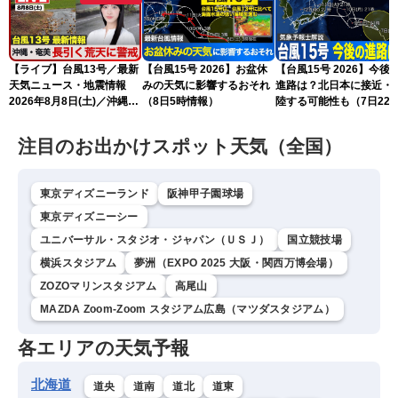
【ライブ】台風13号／最新
【台風15号 2026】お盆休
【台風15号 2026】今後
天気ニュース・地震情報
みの天気に影響するおそれ
進路は？北日本に接近・
2026年8月8日(土)／沖縄・
（8日5時情報）
陸する可能性も（7日22
奄美は大荒れの天気が続く
情報）
／令和8年熊本地震情報 ／
注目のお出かけスポット天気（全国）
〈ウェザーニュースLiVEモ
ーニング・松本真央／山口
剛央〉
東京ディズニーランド
阪神甲子園球場
東京ディズニーシー
ユニバーサル・スタジオ・ジャパン（ＵＳＪ）
国立競技場
横浜スタジアム
夢洲（EXPO 2025 大阪・関西万博会場）
ZOZOマリンスタジアム
高尾山
MAZDA Zoom-Zoom スタジアム広島（マツダスタジアム）
各エリアの天気予報
北海道
道央
道南
道北
道東