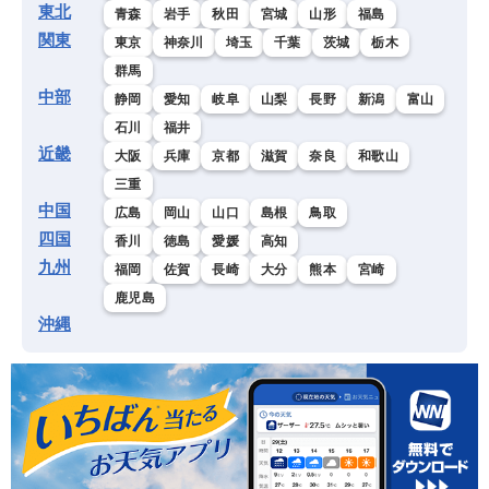
東北
青森
岩手
秋田
宮城
山形
福島
関東
東京
神奈川
埼玉
千葉
茨城
栃木
群馬
中部
静岡
愛知
岐阜
山梨
長野
新潟
富山
石川
福井
近畿
大阪
兵庫
京都
滋賀
奈良
和歌山
三重
中国
広島
岡山
山口
島根
鳥取
四国
香川
徳島
愛媛
高知
九州
福岡
佐賀
長崎
大分
熊本
宮崎
鹿児島
沖縄