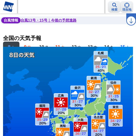
検索
現在地
雨雲レーダー
台風情報
地震情報
警報・注意報
2週間天気
ラ
台風情報
台風13号・15号｜今後の予想進路
全国の天気予報
8
9
10
11
12
13
14
15
土
日
月
火
水
木
金
土