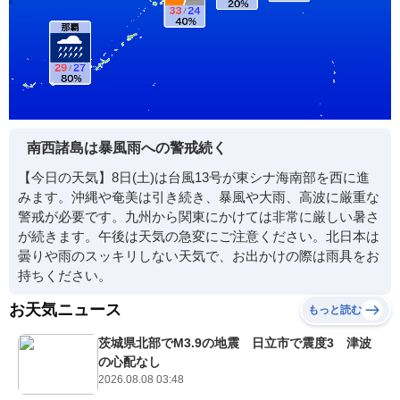
南西諸島は暴風雨への警戒続く
【今日の天気】8日(土)は台風13号が東シナ海南部を西に進
みます。沖縄や奄美は引き続き、暴風や大雨、高波に厳重な
警戒が必要です。九州から関東にかけては非常に厳しい暑さ
が続きます。午後は天気の急変にご注意ください。北日本は
曇りや雨のスッキリしない天気で、お出かけの際は雨具をお
持ちください。
お天気ニュース
もっと読む
茨城県北部でM3.9の地震 日立市で震度3 津波
の心配なし
2026.08.08 03:48